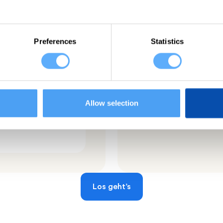
te Reports
Insights in
inen Wünschen an, um
Memtime zeichnet autom
Preferences
Statistics
DF-Datei zu exportieren.
Unsere Zeiterfassungsan
chte Zeit und all die
Auslastung, meistgenu
Elene D.
Allow selection
“Die wertvollste App
stlegen und Reports
Los geht’s