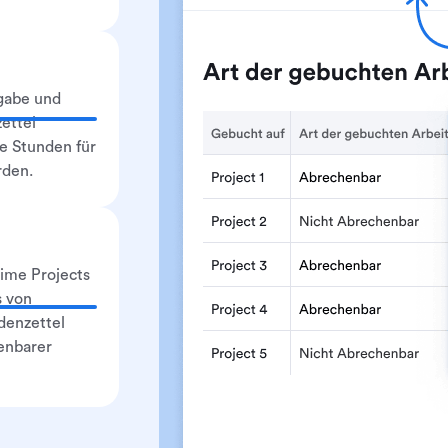
gabe und
ettel
le Stunden für
rden.
ime Projects
s von
denzettel
enbarer