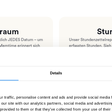
traum
Stu
klich JEDES Datum – um
Unser Stundenzettelrepor
Memtime erinnert sich
erfassten Stunden. Sieh
om ersten Tag an, an
welche Aufgabe oder Unt
außerdem die Summe d
Josh L.
Details
”
“Wir können mit den
r traffic, personalise content and ads and provide social media
 our site with our analytics partners, social media and advertisi
 provided to them or that they’ve collected from your use of their