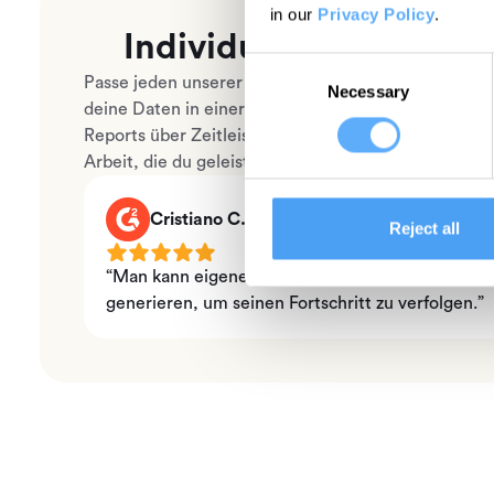
in our
Privacy Policy
.
Individuelle integrier
Consent
Passe jeden unserer integrierten Reports nach de
Necessary
Selection
deine Daten in einer Excel-Tabelle, als CSV- oder P
Reports über Zeitleisten, Projekte, erfasste vs. gebu
Arbeit, die du geleistet hast.
Cristiano C.
Reject all
“Man kann eigene Kategorien erstellen, Ziele fe
generieren, um seinen Fortschritt zu verfolgen.”