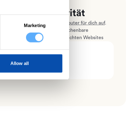
 deine Produktivität
atisch jede Aktivität am Computer für dich auf
.
Marketing
alytics visualisieren deine abrechenbare
tzten Programme und meistbesuchten Websites
Allow all
 in meiner Toolbox.”