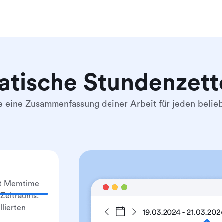
tische Stundenzett
e eine Zusammenfassung deiner Arbeit für jeden belie
igt Memtime
 Zeitraums.
lierten