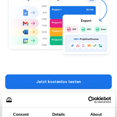
Jetzt kostenlos testen
How does it Wie
Consent
Details
About