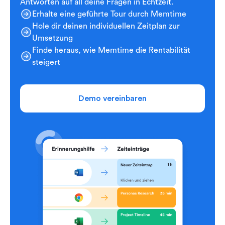
Antworten auf all deine Fragen in Echtzeit.
Erhalte eine geführte Tour durch Memtime
Hole dir deinen individuellen Zeitplan zur
Umsetzung
Finde heraus, wie Memtime die Rentabilität
steigert
Demo vereinbaren