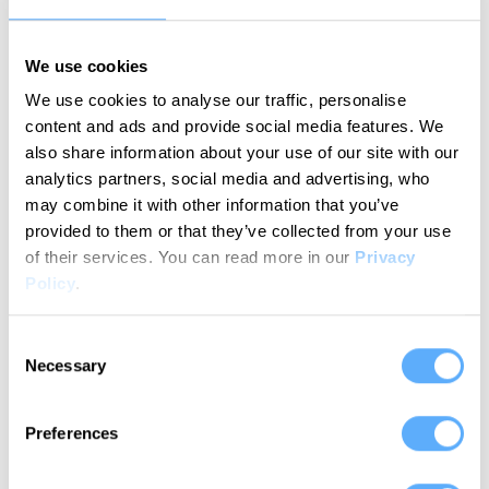
funktioniert die
We use cookies
Zeiterfassung für awork
We use cookies to analyse our traffic, personalise
mit Memtime?
content and ads and provide social media features. We
also share information about your use of our site with our
In einfachen Schritten zu deinem Workflow
analytics partners, social media and advertising, who
für automatische Zeiterfassung
may combine it with other information that you’ve
provided to them or that they’ve collected from your use
of their services.
You can read more in our
Privacy
Policy
.
1
Consent
Necessary
Selection
Verbinde awork
Memtime ist von vornherein mit awork integriert.
Preferences
Das bedeutet, du musst keine spezielle Einrichtung
vornehmen. Wähle während des