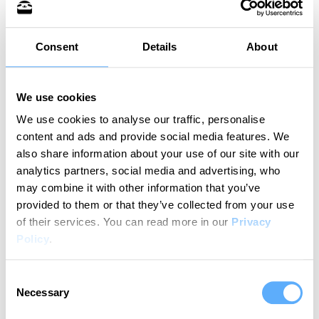
User ID
Refresh Token
Consent
Details
About
Chargebee Subscription-ID (Zur Abfrage ob eine
gültige Memtime-Nutzerlizenz vorliegt)
Logs Files zu Geschehnissen und Fehlern der
We use cookies
Memtime Software (enthalten keine
personenbezogenen Daten)
We use cookies to analyse our traffic, personalise
content and ads and provide social media features. We
Memtime Connected Apps
also share information about your use of our site with our
wird benötigt wenn der Anwender Daten mit anderen
analytics partners, social media and advertising, who
Softwareanbietern austauschen möchte.
may combine it with other information that you’ve
Zugangsdaten zu externen Anbietern und von externen
provided to them or that they’ve collected from your use
Anbietern importierte Daten werden grundsätzlich nur
of their services.
You can read more in our
Privacy
auf dem jeweiligen Gerät des Anwenders gespeichert.
Policy
.
Eine Ausnahme stellen Anbindungen zur Zeiterfassung in
ERP- oder Projektmanagementsystemen dar. Eine
Consent
Anbindung an diese Systeme benötigt in der Regel die
Necessary
Selection
Memtime Middleware in der Memtime Cloud, zum
Übersetzen der Datenstrukturen zwischen der Memtime