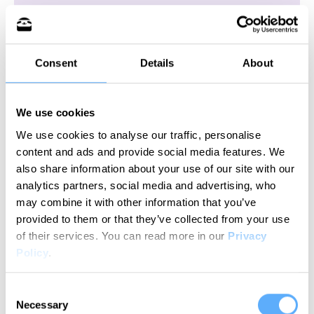
Consent
Details
About
We use cookies
Die einfachste
We use cookies to analyse our traffic, personalise
automatische
content and ads and provide social media features. We
also share information about your use of our site with our
Zeiterfassung für Clio
analytics partners, social media and advertising, who
So nutzen Sie Memtime in nur 4 einfachen
may combine it with other information that you’ve
Schritten
provided to them or that they’ve collected from your use
of their services.
You can read more in our
Privacy
Policy
.
1
Consent
Necessary
Selection