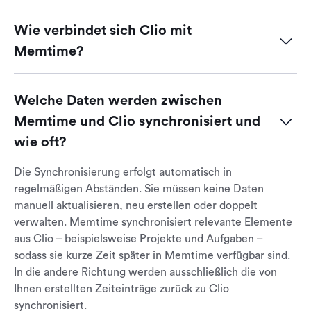
Wie verbindet sich Clio mit 
Memtime?
Sie müssen lediglich
Clio
aus der Liste der verfügbaren
Integrationen in Memtime auswählen und Ihr Konto
Welche Daten werden zwischen 
verbinden. Dadurch werden Projekte und Aufgaben
Memtime und Clio synchronisiert und 
automatisch nach Memtime importiert. Anschließend
wie oft?
können Sie automatisch erfasste Aktivitäten überprüfen,
Zeiteinträge erstellen und diese direkt zurück nach Clio
Die Synchronisierung erfolgt automatisch in
exportieren. Wenn Sie eine Schritt-für-Schritt-Anleitung
regelmäßigen Abständen. Sie müssen keine Daten
benötigen, finden Sie eine ausführliche Beschreibung in
manuell aktualisieren, neu erstellen oder doppelt
unserem
Knowledge-Base-Artikel
zur Clio-Integration.
verwalten. Memtime synchronisiert relevante Elemente
aus Clio – beispielsweise Projekte und Aufgaben –
sodass sie kurze Zeit später in Memtime verfügbar sind.
In die andere Richtung werden ausschließlich die von
Ihnen erstellten Zeiteinträge zurück zu Clio
synchronisiert.