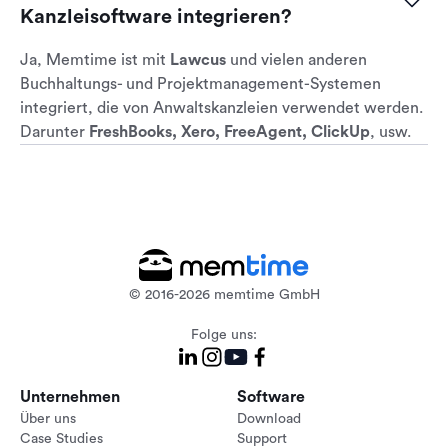
starten oder einen Account erstellen und die App von
Kanzleisoftware integrieren?
der offiziellen Memtime-Website herunterladen. Starten
Sie noch heute Ihre 14-tägige kostenlose Testphase.
Ja, Memtime ist mit
Lawcus
und vielen anderen
Buchhaltungs- und Projektmanagement-Systemen
integriert, die von Anwaltskanzleien verwendet werden.
Darunter
FreshBooks, Xero, FreeAgent, ClickUp
, usw.
© 2016-2026 memtime GmbH
Folge uns:
Unternehmen
Software
Über uns
Download
Case Studies
Support