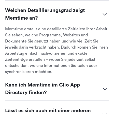
Welchen Detaillierungsgrad zeigt 
Memtime an?
Memtime erstellt eine detaillierte Zeitleiste Ihrer Arbeit.
Sie sehen, welche Programme, Websites und
Dokumente Sie genutzt haben und wie viel Zeit Sie
jeweils darin verbracht haben. Dadurch können Sie Ihren
Arbeitstag einfach nachvollziehen und exakte
Zeiteinträge erstellen – wobei Sie jederzeit selbst
entscheiden, welche Informationen Sie teilen oder
synchronisieren möchten.
Kann ich Memtime im Clio App 
Directory finden?
Ja, Memtime (ehemals timeBro) ist im Clio App
Directory aufgeführt. Sie können entweder von dort aus
Lässt es sich auch mit einer anderen  