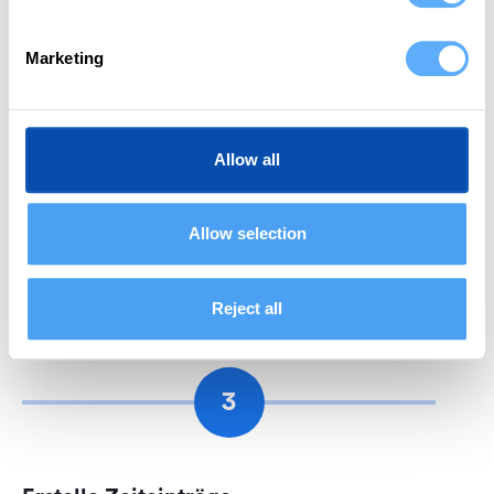
Marketing
2
Allow all
Importiere Projekte
Memtime spiegelt deine Projekte und Aufgaben in
helloHQ wider. So kannst du Zeiten schneller als
Allow selection
je zuvor zuweisen. Übertrage einfach deine
Projektstruktur in Memtime und ebne den Weg für
Reject all
Erfolg.
3