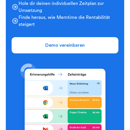
Hole dir deinen individuellen Zeitplan zur
Umsetzung
Finde heraus, wie Memtime die Rentabilität
steigert
Demo vereinbaren