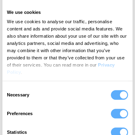
Zeiterfassung für
We use cookies
helloHQ mit Memtime?
We use cookies to analyse our traffic, personalise
content and ads and provide social media features. We
In einfachen Schritten zu deinem Workflow
also share information about your use of our site with our
für automatische Zeiterfassung
analytics partners, social media and advertising, who
may combine it with other information that you’ve
provided to them or that they’ve collected from your use
of their services.
You can read more in our
Privacy
1
Policy
.
Consent
Verbinde helloHQ
Necessary
Selection
Memtime ist von vornherein mit helloHQ integriert.
Das bedeutet, du musst keine spezielle Einrichtung
Preferences
vornehmen. Wähle während des
Installationsprozesses einfach helloHQ aus den
verfügbaren Apps aus und fahre fort.
Statistics