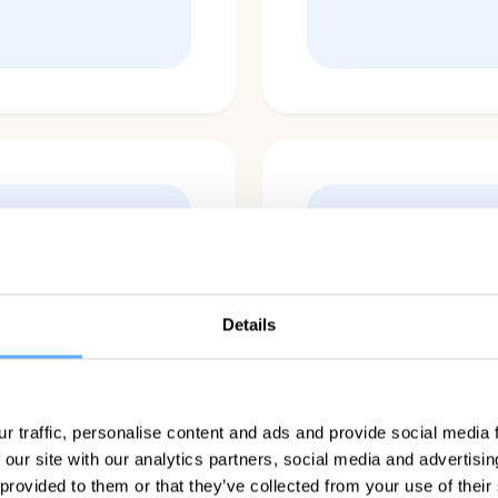
Details
La funció
lar el
nombres 
.
r traffic, personalise content and ads and provide social media
especialm
 our site with our analytics partners, social media and advertisi
 provided to them or that they’ve collected from your use of their
Franzisk