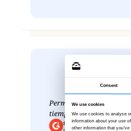
Consent
Permite a los PMs contro
We use cookies
tiempo en cada proyecto
We use cookies to analyse ou
information about your use of
Stefano C.
other information that you’ve
Reseña de usuario verificado de G2