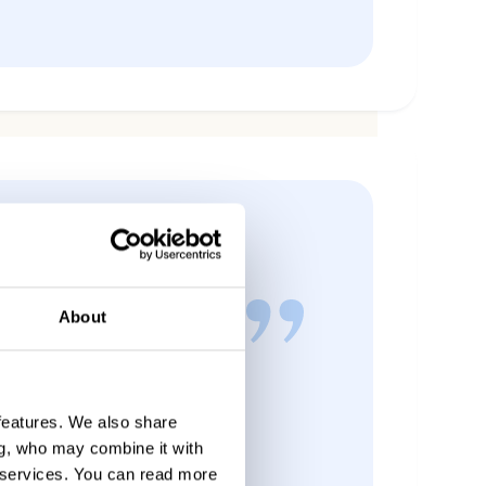
About
n que registra los
de archivos es
 features. We also share
ente valiosa.
ng, who may combine it with
 services.
You can read more
a S.