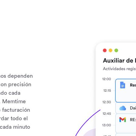
esos dependen
con precisión
ndo cada
te. Memtime
e facturación
rdar todo el
r cada minuto