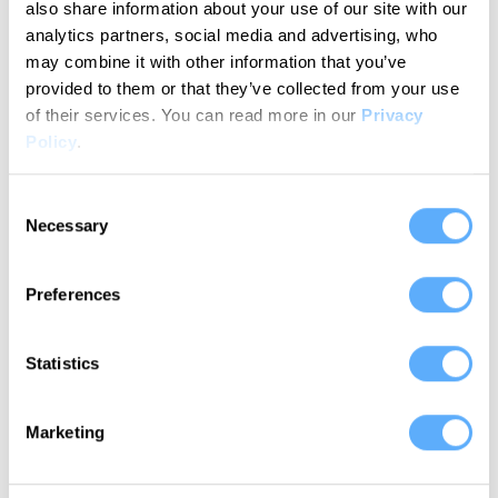
also share information about your use of our site with our
El seguimiento automatizado de tu trabajo en
analytics partners, social media and advertising, who
pasos muy sencillos
may combine it with other information that you’ve
provided to them or that they’ve collected from your use
of their services.
You can read more in our
Privacy
Policy
.
1
Consent
Necessary
Selection
Conecta awork
Memtime ya está integrado con awork, lo que
Preferences
significa que no necesitas ninguna configuración
especial. Simplemente, selecciona awork entre las
aplicaciones disponibles durante el proceso de
Statistics
instalación y sigue adelante.
Marketing
2