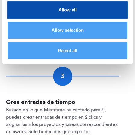
Allow all
Importa proyectos
Memtime refleja tus proyectos y tareas de awork
Allow selection
para ayudarte a asignar tiempos más rápido que
nunca. Simplemente, introduce la estructura de tus
Reject all
proyectos en Memtime y prepárate para el éxito.
3
Crea entradas de tiempo
Basado en lo que Memtime ha captado para ti,
puedes crear entradas de tiempo en 2 clics y
asignarlas a los proyectos y tareas correspondientes
en awork. Solo tú decides qué exportar.