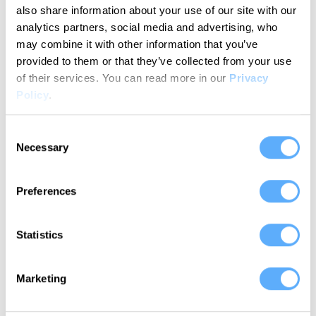
also share information about your use of our site with our
Zeiterfassung für
analytics partners, social media and advertising, who
may combine it with other information that you’ve
Forecast mit Memtime?
provided to them or that they’ve collected from your use
In einfachen Schritten zu deinem Workflow
of their services.
You can read more in our
Privacy
Policy
.
für automatische Zeiterfassung
Consent
Necessary
Selection
1
Preferences
Verbinde Forecast
Statistics
Memtime ist von vornherein mit Forecast integriert.
Das bedeutet, du musst keine spezielle Einrichtung
vornehmen. Wähle während des
Marketing
Installationsprozesses einfach Forecast aus den
verfügbaren Apps aus und fahre fort.