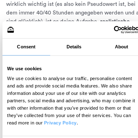
wirklich wichtig ist (es also kein Pseudowert ist, bei
dem immer 40/40 Stunden angegeben werden und a
sind glücklich), ist es deine Aufgabe,
realistische,
nutzbare Daten
zu liefern. Und wieder gilt hier: Oh
ein Zeitprotokoll kannst du gar nicht genau wissen, 
Consent
Details
About
viel Zeit du bestimmten Kundenprojekten jeden Tag
gewidmet hast. Du arbeitest mit Schätzwerten, was 
auf deine Arbeitsbelastung und deine
We use cookies
Arbeitszufriedenheit auswirkt.
We use cookies to analyse our traffic, personalise content
and ads and provide social media features. We also share
Wenn du dagegen ein Tätigkeitsprotokoll für jeden 
information about your use of our site with our analytics
zur Hand hast, kannst du deine Projektstunden präzi
partners, social media and advertising, who may combine it
angeben. Deine Projektleitung kann dann genaue
with other information that you’ve provided to them or that
Auslastungsquoten berechnen und die Aufgaben
they’ve collected from your use of their services.
You can
read more in our
Privacy Policy
.
gleichmäßig verteilen.