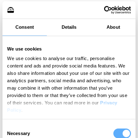
Haben Zeitpuffer auch Nachteile?
Consent
Details
About
Technisch gesehen nicht.
Allerdings KÖNNTEN Nachteile entstehen, wenn
We use cookies
die Zeitpuffer zu knapp oder zu großzügig
We use cookies to analyse our traffic, personalise
bemessen sind.
content and ads and provide social media features. We
also share information about your use of our site with our
Zu knappe Pufferzeiten sorgen für Stress,
analytics partners, social media and advertising, who
Überstunden, schlechte Kundenbeziehungen usw.
may combine it with other information that you’ve
provided to them or that they’ve collected from your use
Zu großzügige Pufferzeiten dagegen können zu
of their services.
You can read more in our
Privacy
Policy
.
schlechtem Zeitmanagement führen und zu dem,
was in den
Parkinsonschen Gesetzen
Consent
beschrieben wird: Menschen erledigen eine
Necessary
Selection
Aufgabe langsamer, wenn sie viel Zeit dafür