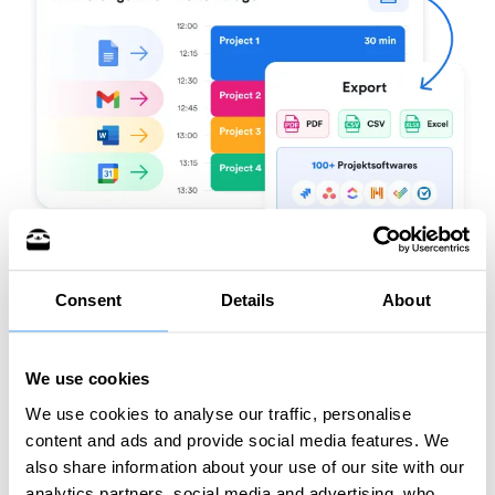
Consent
Details
About
Jetzt kostenlos testen
We use cookies
We use cookies to analyse our traffic, personalise
content and ads and provide social media features. We
also share information about your use of our site with our
How does it work?
analytics partners, social media and advertising, who