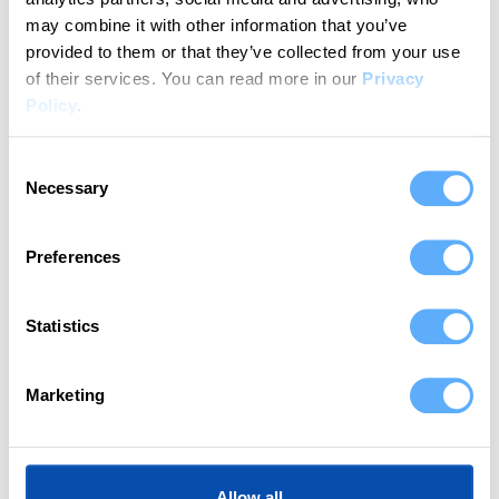
may combine it with other information that you’ve
In einfachen Schritten zu deinem Workflow
provided to them or that they’ve collected from your use
für automatische Zeiterfassung
of their services.
You can read more in our
Privacy
Policy
.
1
Consent
Necessary
Selection
Preferences
Verbinde weclapp
Memtime ist von vornherein mit weclapp integriert.
Das bedeutet, du musst keine spezielle Einrichtung
Statistics
vornehmen. Wähle während des
Installationsprozesses einfach weclapp aus den
Marketing
verfügbaren Apps aus und fahre fort.
2
Allow all