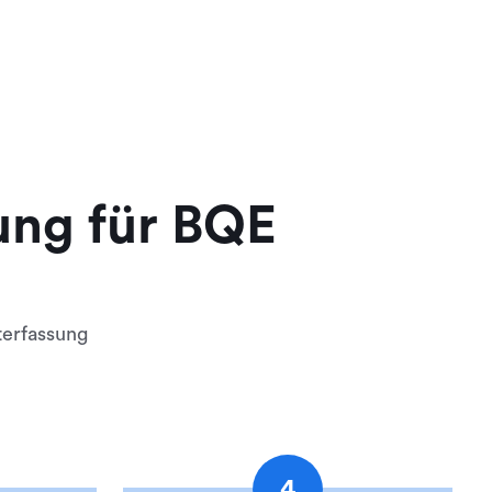
sung für BQE
?
terfassung
4