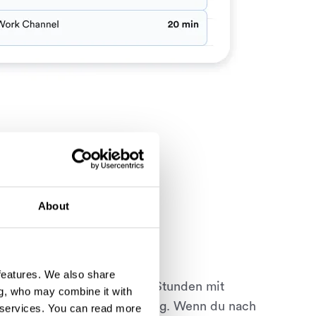
About
ld
 features. We also share
eren jede Woche kostbare Stunden mit
ng, who may combine it with
Tätigkeiten wie Zeiterfassung. Wenn du nach
 services.
You can read more