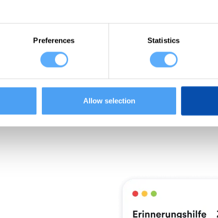
Stunden abrechnest
verlierst du Geld 
Aufgaben, die nic
Preferences
Statistics
deiner abrechenbar
Allow selection