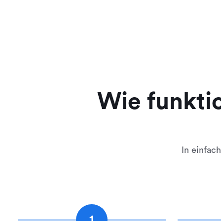
Wie funktio
In einfac
1