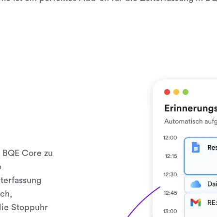
n BQE Core zu
e
iterfassung
ch,
die Stoppuhr