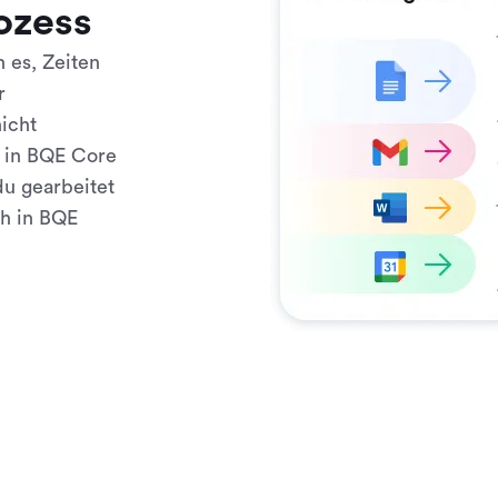
ozess
n es, Zeiten
r
nicht
g in BQE Core
du gearbeitet
ch in BQE