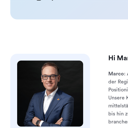
Hi Mar
Marco
:
der Regi
Position
Unsere K
mittels
bis hin 
branche