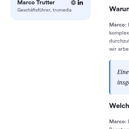
Marco Trutter
Warum
Geschäftsführer, trumedia
Marco
:
komplexe
durchzuf
wir arbe
Eine
insg
Welche
Marco
: