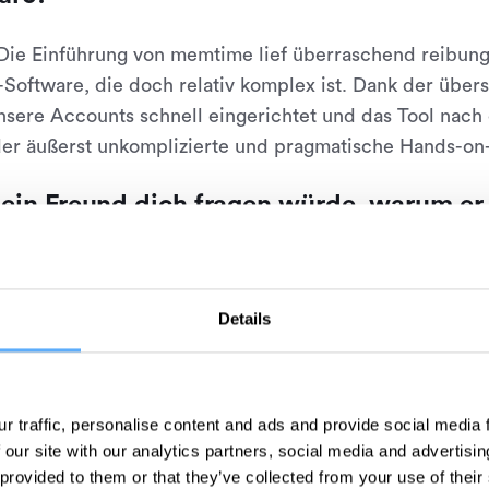
 Die Einführung von memtime lief überraschend reibun
Software, die doch relativ komplex ist. Dank der über
sere Accounts schnell eingerichtet und das Tool nach 
er äußerst unkomplizierte und pragmatische Hands-on
ein Freund dich fragen würde, warum er
st du ihm sagen?
 Ich würde ihm antworten, dass er mit memtime ein int
Details
en Mitarbeitern und mir wertvolle Zeit und Nerven spa
r traffic, personalise content and ads and provide social media
 our site with our analytics partners, social media and advertisi
 provided to them or that they’ve collected from your use of their