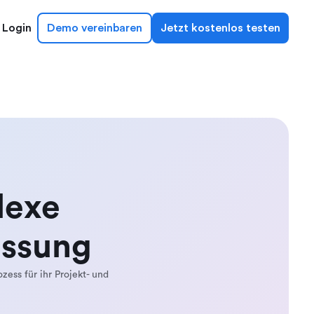
Login
Demo vereinbaren
Jetzt kostenlos testen
lexe
assung
zess für ihr Projekt- und