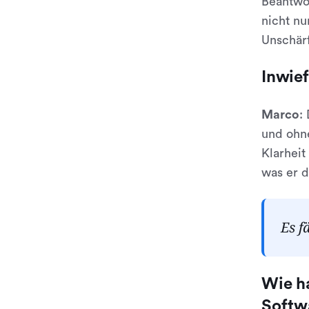
Beantwor
nicht nu
Unschärf
Inwie
Marco
:
und ohne
Klarheit
was er d
Es f
Wie h
Softw