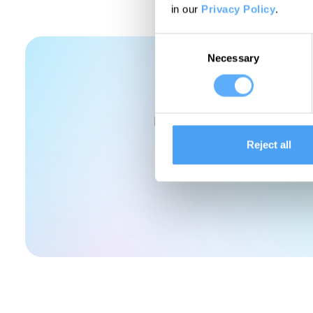
in our
Privacy Policy
.
Consent
Necessary
Selection
J
Entdecke unser intuitives Z
Reject all