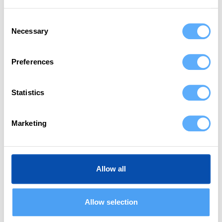
einzigartige Fähigkeit, komplexe Themen
Consent
zu verdauen und sie leicht verständlich
Necessary
Selection
zu machen. Sie teilt diese wertvolle
Fähigkeit mit Memtime-Lesern.
Preferences
Wenn sie nicht gerade dafür sorgt, dass
Worte für Menschen funktionieren, kann
man Sheena dabei beobachten, wie sie
Statistics
(sehr) flott in der Irischen See badet.
Marketing
LinkedIn
Allow all
Allow selection
© 2016-2026 memtime GmbH