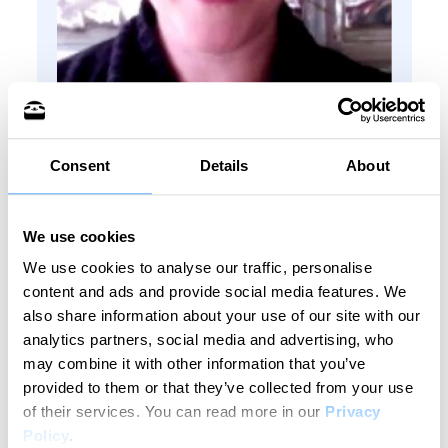
Sheena McGinley
Lernen Sie den Autor kennen
Consent
Details
About
Sheena McGinley ist Kolumnistin und
seit 2008 Feuilletonautorin für die
We use cookies
irische Presse. Sie ist auch
We use cookies to analyse our traffic, personalise
Geschäftsinhaberin und weiß, wie
content and ads and provide social media features. We
Zeiterfassung den Fortschritt fördern
also share information about your use of our site with our
kann. Sie schrieb für SaaS-Unternehmen
analytics partners, social media and advertising, who
und Unternehmen, die sich auf die
may combine it with other information that you’ve
Umsatzoptimierung durch
provided to them or that they’ve collected from your use
Implementierung von Prozessen
of their services.
You can read more in our
Privacy
Policy
.
spezialisiert haben. Sie hat die