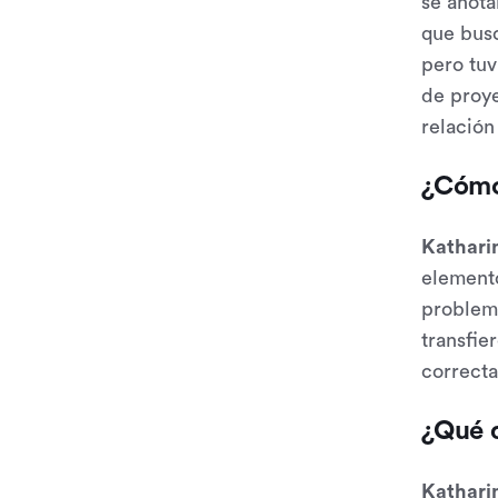
se anota
que busc
pero tuv
de proye
relación
¿Cómo
Kathari
elemento
problem
transfie
correcta
¿Qué 
Kathari