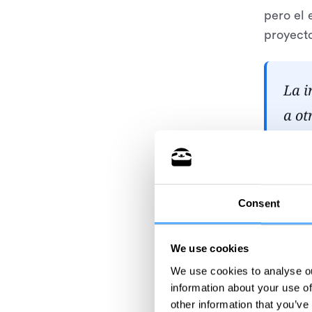
pero el 
proyect
La i
a ot
Si un 
Consent
Kathari
estresan
We use cookies
minuto. 
Además, 
We use cookies to analyse ou
information about your use of
other information that you’ve