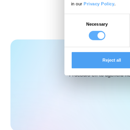
in our
Privacy Policy
.
Consent
Necessary
Selection
Reject all
El control
Pruébalo en tu agencia h