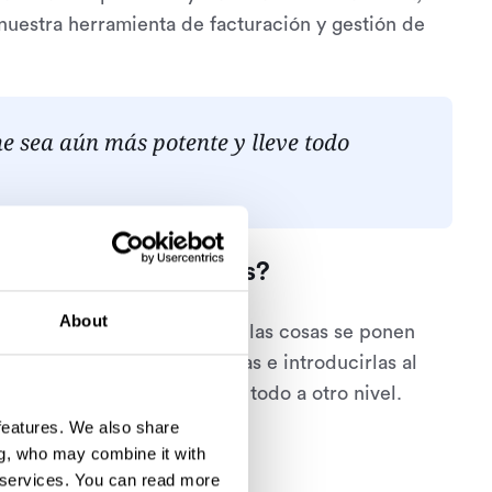
nuestra herramienta de facturación y gestión de
 sea aún más potente y lleve todo
mtime, ¿qué le dirías?
About
 en algo trivial. Incluso si las cosas se ponen
er un seguimiento de las horas e introducirlas al
a aún más potente y eleva todo a otro nivel.
 features. We also share
ng, who may combine it with
 services.
You can read more