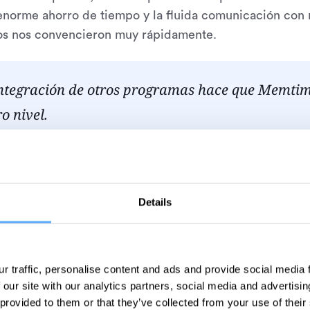
enorme ahorro de tiempo y la fluida comunicación con 
os nos convencieron muy rápidamente.
ntegración de otros programas hace que Memtime
ro nivel.
amigo te preguntara si debería probar Me
Details
na
: Con Memtime, el seguimiento del tiempo se convierte
tes y te olvidas de asignar las horas, es súper fácil hac
La integración de otros programas hace que Memtime se
su uso es muy intuitivo.
r traffic, personalise content and ads and provide social media
 our site with our analytics partners, social media and advertisi
 provided to them or that they’ve collected from your use of their