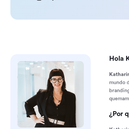
Hola K
Kathari
mundo di
branding
quemam
¿Por q