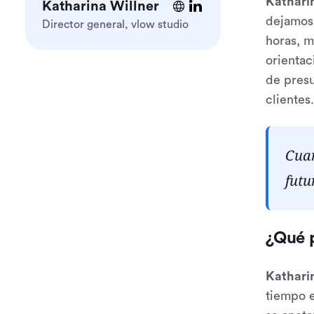
Kathari
Katharina Willner
dejamos 
Director general, vlow studio
horas, m
orientac
de presu
clientes
Cuan
futu
¿Qué p
Kathari
tiempo e