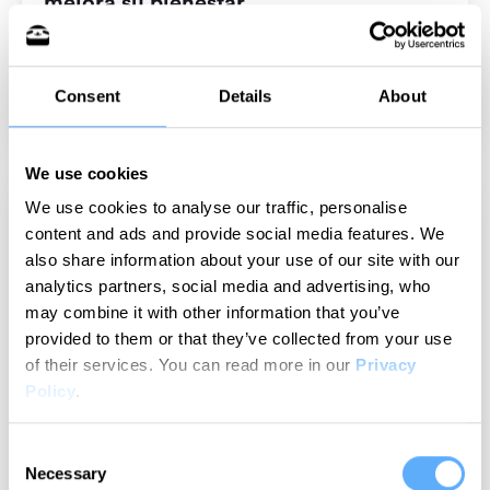
mejora su bienestar
Antes de Memtime, esta firma de RA no hacía un
control del tiempo en e-mails o búsquedas. Ahora
cada tarea se controla al detalle y el equipo está
Consent
Details
About
más contento.
We use cookies
We use cookies to analyse our traffic, personalise
content and ads and provide social media features. We
also share information about your use of our site with our
analytics partners, social media and advertising, who
may combine it with other information that you’ve
provided to them or that they’ve collected from your use
of their services.
You can read more in our
Privacy
Policy
.
Consent
Necessary
Selection