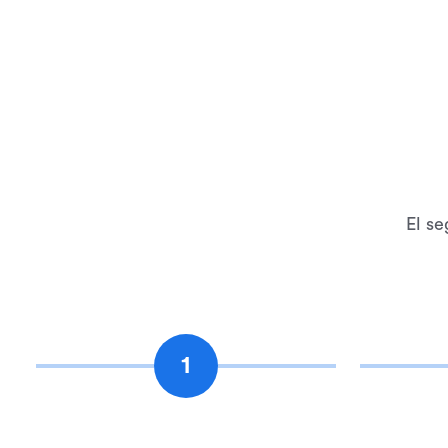
El se
1