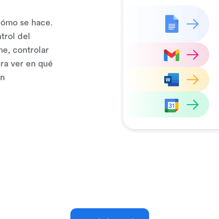
cómo se hace.
trol del
e, controlar
ara ver en qué
en