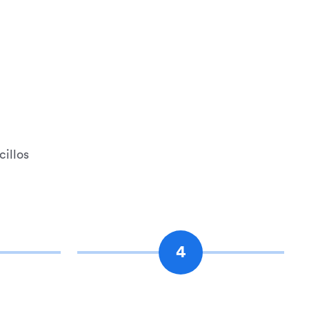
cillos
4