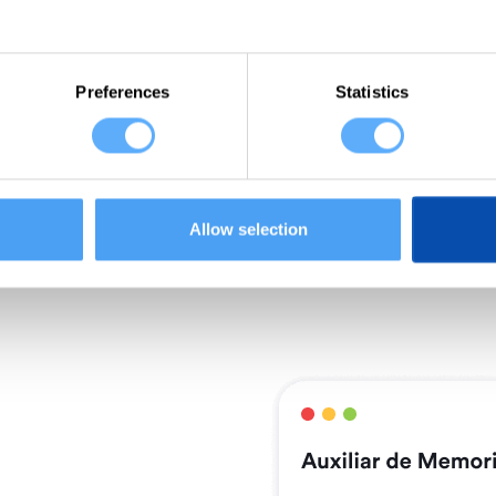
horas, pero no tie
debido a estimacio
se registran. Memt
Preferences
Statistics
Allow selection