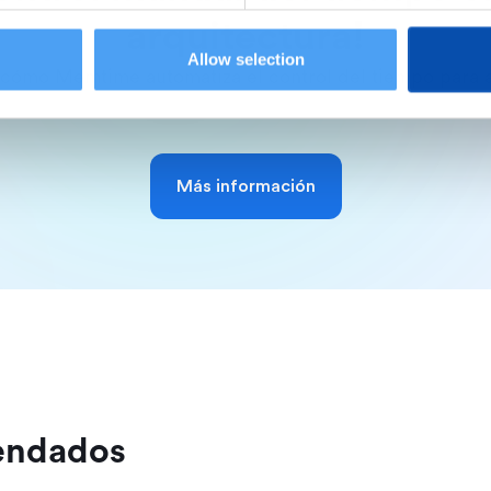
arquitectura!
Allow selection
cómo Memtime automatiza el control del tiempo para a
Más información
endados