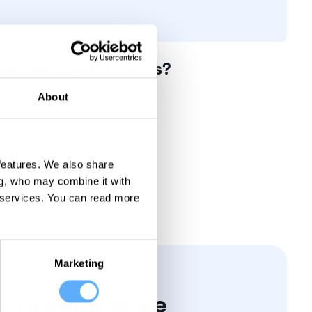
mtime, ¿qué le dirías?
About
 features. We also share
ng, who may combine it with
 services.
You can read more
Marketing
n tu estudio de